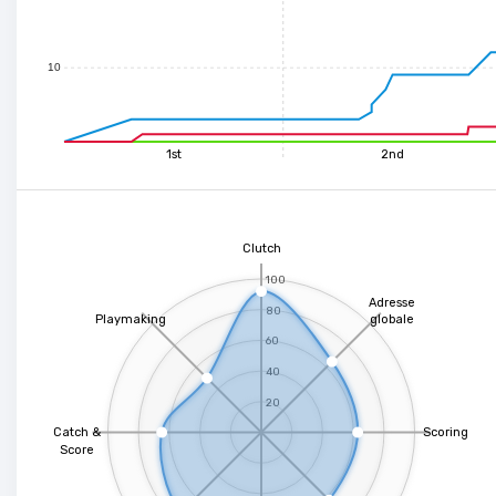
10
1st
2nd
Clutch
100
Adresse
80
Playmaking
globale
60
40
20
Catch &
Scoring
Score