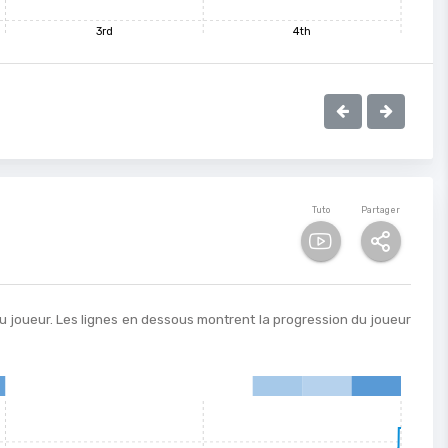
3rd
4th
Tuto
Partager
u joueur. Les lignes en dessous montrent la progression du joueur
8
9
10
11
12
13
14
15