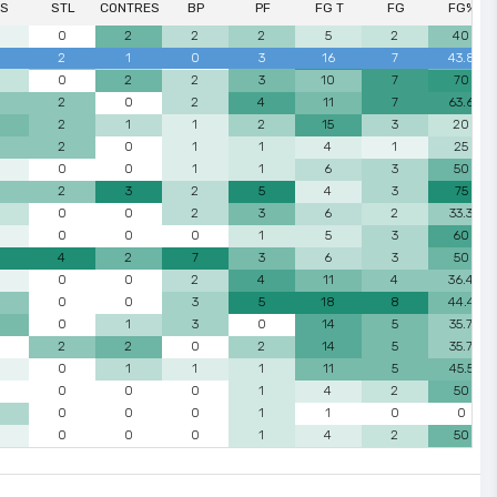
DS
STL
CONTRES
BP
PF
FG T
FG
FG%
0
2
2
2
5
2
40
2
1
0
3
16
7
43.8
0
2
2
3
10
7
70
2
0
2
4
11
7
63.6
2
1
1
2
15
3
20
2
0
1
1
4
1
25
0
0
1
1
6
3
50
2
3
2
5
4
3
75
0
0
2
3
6
2
33.3
0
0
0
1
5
3
60
4
2
7
3
6
3
50
0
0
2
4
11
4
36.4
0
0
3
5
18
8
44.4
0
1
3
0
14
5
35.7
2
2
0
2
14
5
35.7
0
1
1
1
11
5
45.5
0
0
0
1
4
2
50
0
0
0
1
1
0
0
0
0
0
1
4
2
50