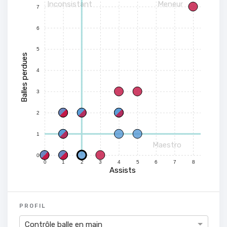
Inconsistant
Meneur
7
6
5
Balles perdues
4
3
2
1
Maestro
0
0
1
2
3
4
5
6
7
8
Assists
PROFIL
Contrôle balle en main