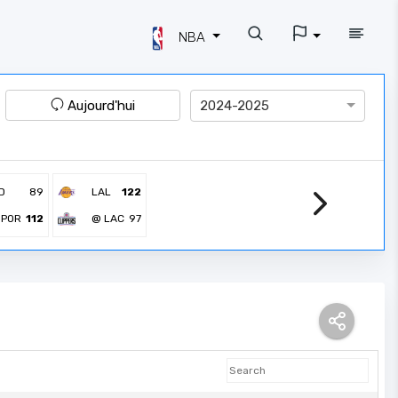
NBA
Aujourd'hui
2024-2025
D
89
LAL
122
 POR
112
@ LAC
97