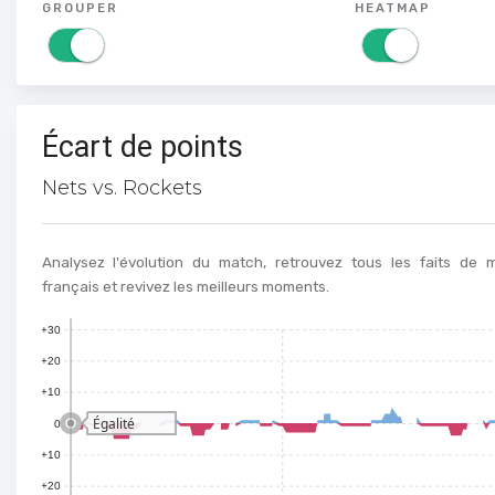
GROUPER
HEATMAP
Écart de points
Nets vs. Rockets
Analysez l'évolution du match, retrouvez tous les faits de
français et revivez les meilleurs moments.
+30
+20
100
+10
Égalité
0
+10
90
+20