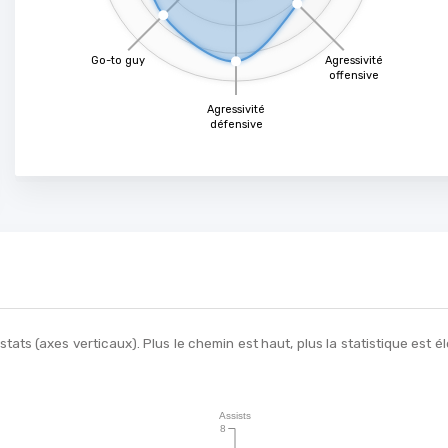
Go-to guy
Agressivité
offensive
Agressivité
défensive
ats (axes verticaux). Plus le chemin est haut, plus la statistique est
Assists
8