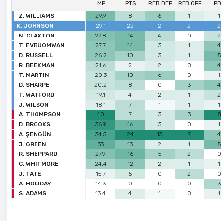
MP
PTS
REB DEF
REB OFF
P
Z. WILLIAMS
29.9
8
6
1
1
K. JOHNSON
29.1
22
2
2
2
N. CLAXTON
27.8
14
4
0
2
T. EVBUOMWAN
27.7
14
3
1
4
D. RUSSELL
26.2
10
3
1
5
R. BEEKMAN
21.6
2
2
0
4
T. MARTIN
20.3
10
6
0
1
D. SHARPE
20.2
8
0
3
4
T. WATFORD
19.1
4
2
1
2
J. WILSON
18.1
7
1
1
1
A. THOMPSON
40
7
3
3
8
D. BROOKS
36.9
16
3
0
1
A. ŞENGÜN
34.5
24
13
7
4
J. GREEN
33
13
2
1
5
R. SHEPPARD
27.9
16
5
2
0
C. WHITMORE
24.4
12
2
1
1
J. TATE
15.7
5
0
2
0
A. HOLIDAY
14.3
0
0
0
3
S. ADAMS
13.4
4
1
0
1