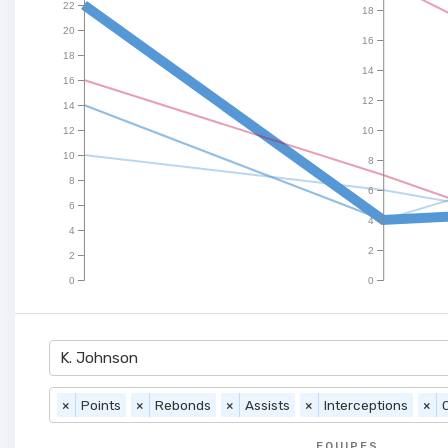
22
18
20
16
18
14
16
12
14
12
10
10
8
8
6
6
4
4
2
2
0
0
K. Johnson
×
Points
×
Rebonds
×
Assists
×
Interceptions
×
EQUIPES