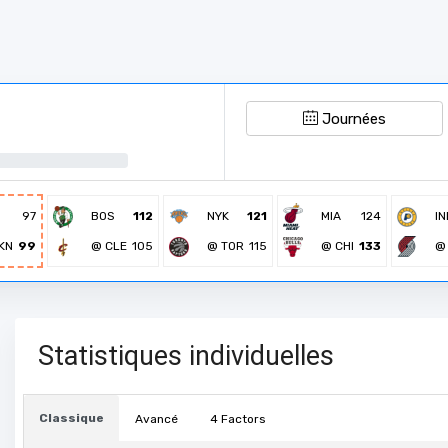
Journées
U
97
BOS
112
NYK
121
MIA
124
IN
KN
99
@ CLE
105
@ TOR
115
@ CHI
133
@
Statistiques individuelles
Classique
Avancé
4 Factors