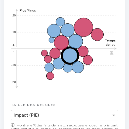
Plus Minus
20
10
Temps
+
de jeu
-

-10
-20
TAILLE DES CERCLES
Impact (PIE)
Montre le % des faits de match auxquels le joueur a pris part.
Cette statistique prend en compte toutes les stats classiques,