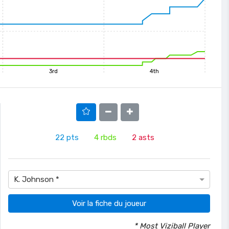
3rd
4th
22
pts
4
rbds
2
asts
K. Johnson *
Voir la fiche du joueur
* Most Viziball Player