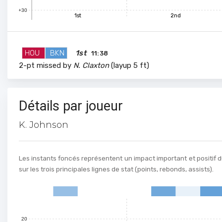
+30
1st
2nd
80
HOU
BKN
1st
11:38
70
2-pt missed by
N. Claxton
(layup 5 ft)
60
Détails par joueur
50
K. Johnson
40
Les instants foncés représentent un impact important et positif d
sur les trois principales lignes de stat (points, rebonds, assists).
30
0
1
2
3
4
5
6
7
20