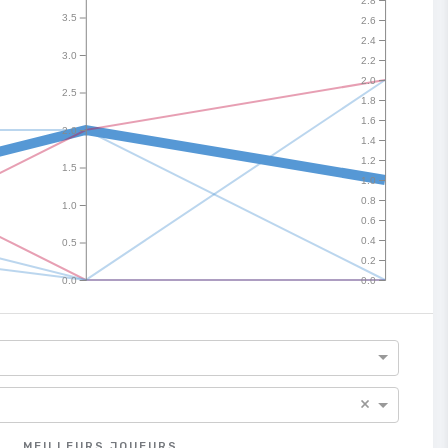
2.8
3.5
2.6
2.4
3.0
2.2
2.0
2.5
1.8
1.6
2.0
1.4
1.2
1.5
1.0
0.8
1.0
0.6
0.4
0.5
0.2
0.0
0.0
×
MEILLEURS JOUEURS