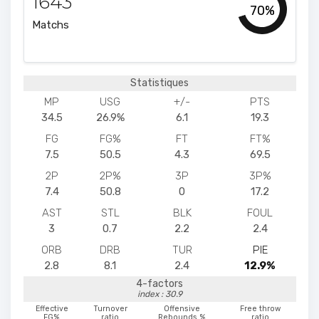
1643
70%
Matchs
Statistiques
MP
USG
+/-
PTS
34.5
26.9%
6.1
19.3
FG
FG%
FT
FT%
7.5
50.5
4.3
69.5
2P
2P%
3P
3P%
7.4
50.8
0
17.2
AST
STL
BLK
FOUL
3
0.7
2.2
2.4
ORB
DRB
TUR
PIE
2.8
8.1
2.4
12.9%
4-factors
index : 30.9
Effective
Turnover
Offensive
Free throw
FG%
ratio
Rebounds %
ratio