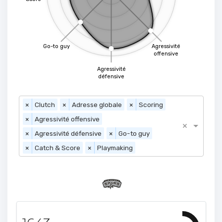
Go-to guy
Agressivité
offensive
Agressivité
défensive
×
Clutch
×
Adresse globale
×
Scoring
×
Agressivité offensive
×
×
Agressivité défensive
×
Go-to guy
×
Catch & Score
×
Playmaking