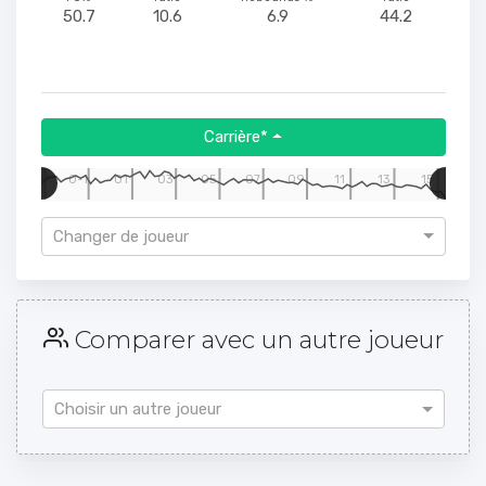
50.7
10.6
6.9
44.2
Carrière*
97
0-1
01
03
05
07
09
11
13
15
Changer de joueur
Comparer avec un autre joueur
Choisir un autre joueur