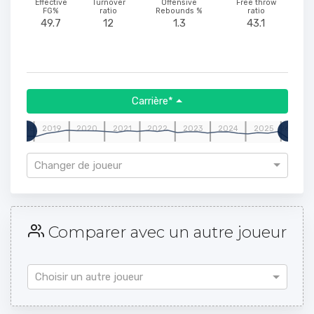
Effective
Turnover
Offensive
Free throw
FG%
ratio
Rebounds %
ratio
49.7
12
1.3
43.1
Carrière*
18
2019
2020
2021
2022
2023
2024
2025
26
Changer de joueur
Comparer avec un autre joueur
Choisir un autre joueur