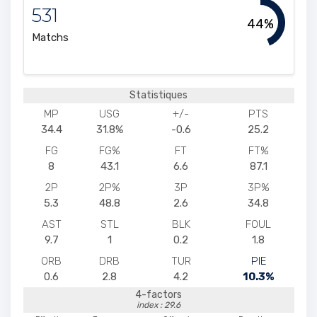
531
44%
Matchs
Statistiques
MP
USG
+/-
PTS
34.4
31.8%
-0.6
25.2
FG
FG%
FT
FT%
8
43.1
6.6
87.1
2P
2P%
3P
3P%
5.3
48.8
2.6
34.8
AST
STL
BLK
FOUL
9.7
1
0.2
1.8
ORB
DRB
TUR
PIE
0.6
2.8
4.2
10.3%
4-factors
index : 29.6