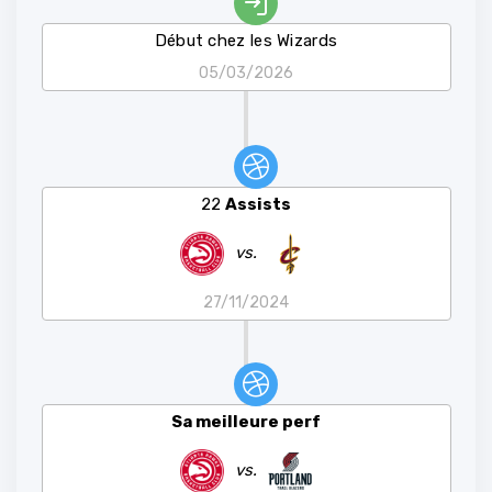
Début chez les Wizards
05/03/2026
22
Assists
vs.
27/11/2024
Sa meilleure perf
vs.