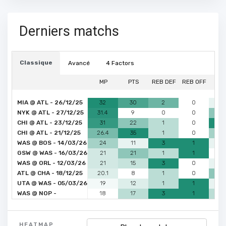
Derniers matchs
Classique
Avancé
4 Factors
MP
PTS
REB DEF
REB OFF
P
MIA @ ATL - 26/12/25
32
30
2
0
6
NYK @ ATL - 27/12/25
31.4
9
0
0
1
CHI @ ATL - 23/12/25
31
22
1
0
1
CHI @ ATL - 21/12/25
26.4
35
1
0
9
WAS @ BOS - 14/03/26
24
11
3
1
6
GSW @ WAS - 16/03/26
21
21
1
1
5
WAS @ ORL - 12/03/26
21
15
3
0
6
ATL @ CHA - 18/12/25
20.1
8
1
0
1
UTA @ WAS - 05/03/26
19
12
1
1
6
WAS @ NOP -
18
17
3
1
8
08/03/26
HEATMAP