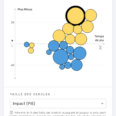
Plus Minus
20
Temps
+
de jeu
-

-20
TAILLE DES CERCLES
Impact (PIE)
Montre le % des faits de match auxquels le joueur a pris part.
Cette statistique prend en compte toutes les stats classiques,