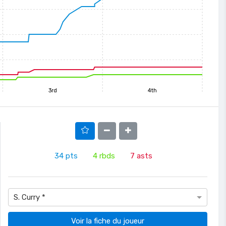
8
9
10
11
12
13
14
15
3rd
4th
34
pts
4
rbds
7
asts
S. Curry *
Voir la fiche du joueur