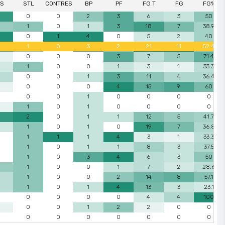
DS
STL
CONTRES
BP
PF
FG T
FG
FG%
0
0
2
3
6
3
50
1
0
1
3
18
7
38.9
0
1
4
0
5
2
40
1
0
3
2
21
11
52.4
0
0
0
3
7
5
71.4
1
0
0
1
3
1
33.3
0
0
1
3
11
4
36.4
0
0
0
4
15
9
60
0
0
1
0
0
0
0
1
0
1
0
0
0
0
2
0
1
1
12
5
41.7
1
0
1
0
19
7
36.8
1
1
1
4
3
1
33.3
1
0
1
1
8
3
37.5
1
0
3
4
6
3
50
1
0
0
1
7
2
28.6
1
0
0
2
14
8
57.1
1
0
1
4
13
3
23.1
0
0
0
0
4
4
100
0
0
1
2
2
0
0
0
0
0
0
0
0
0