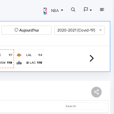
NBA
Aujourd'hui
2020-2021 (Covid-19)
C
97
LAL
94
GSW
118
@ LAC
118