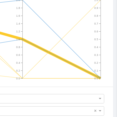
1.8
0.9
1.6
0.8
1.4
0.7
1.2
0.6
1.0
0.5
0.8
0.4
0.6
0.3
0.4
0.2
0.2
0.1
0.0
0.0
×