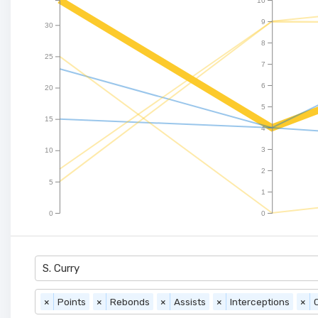
9
30
8
25
7
6
20
5
15
4
3
10
2
5
1
0
0
S. Curry
×
Points
×
Rebonds
×
Assists
×
Interceptions
×