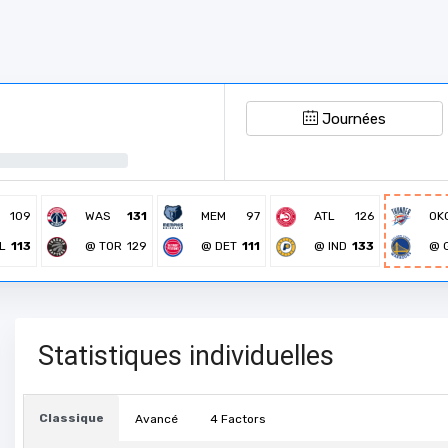
Journées
109
WAS
131
MEM
97
ATL
126
OK
L
113
@ TOR
129
@ DET
111
@ IND
133
@ 
Statistiques individuelles
Classique
Avancé
4 Factors