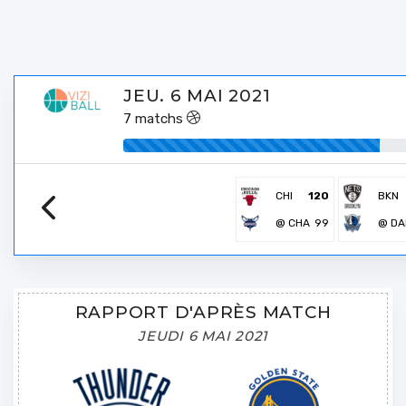
JEU. 6 MAI 2021
7
matchs
CHI
120
BKN
@ CHA
99
@ DA
RAPPORT D'APRÈS MATCH
JEUDI 6 MAI 2021