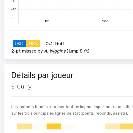
+10
+20
+30
1st
2nd
100
OKC
GSW
1st
11:41
90
2-pt missed by
A. Wiggins
(jump 8 ft)
80
Détails par joueur
70
S. Curry
60
Les instants foncés représentent un impact important et positif d
50
sur les trois principales lignes de stat (points, rebonds, assists).
40