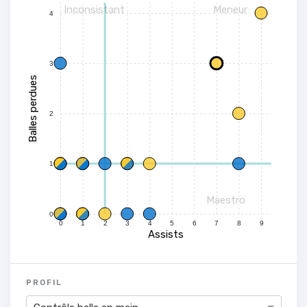
Inconsistant
Meneur
4
3
Balles perdues
2
1
Maestro
0
0
1
2
3
4
5
6
7
8
9
Assists
PROFIL