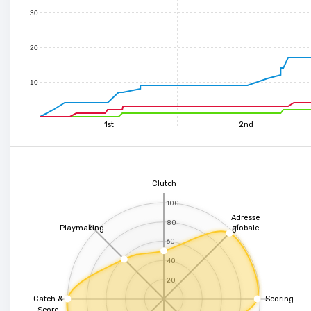
0
1
2
3
4
5
6
7
30
20
10
1st
2nd
Clutch
100
Adresse
80
Playmaking
globale
60
40
20
Catch &
Scoring
Score