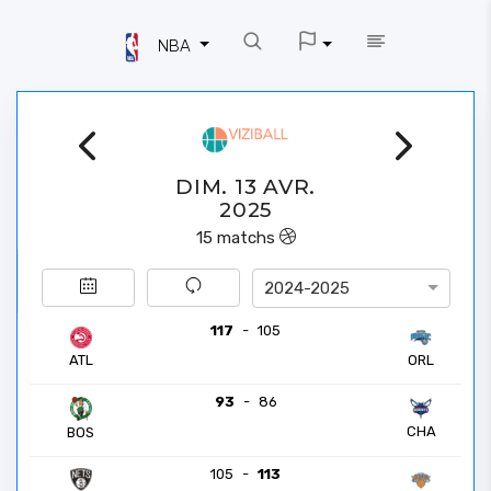
NBA
DIM. 13 AVR.
2025
15
matchs
2024-2025
117
-
105
ATL
ORL
93
-
86
CHA
BOS
105
-
113