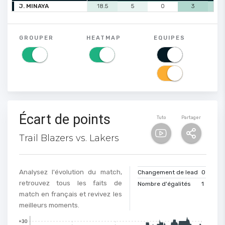
J. MINAYA
18.5
5
0
3
2
GROUPER
HEATMAP
EQUIPES
Écart de points
Tuto
Partager
Trail Blazers vs. Lakers
Analysez l'évolution du match,
Changement de lead
0
retrouvez tous les faits de
Nombre d'égalités
1
match en français et revivez les
meilleurs moments.
+30