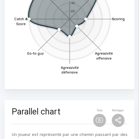
40
20
Catch &
Scoring
Score
Go-to guy
Agressivité
offensive
Agressivité
défensive
Parallel chart
Tuto
Partager
Un joueur est représenté par une chemin passant par des