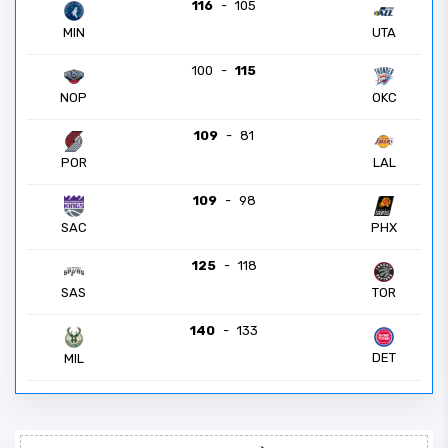
116
-
105
MIN
UTA
100
-
115
NOP
OKC
109
-
81
POR
LAL
109
-
98
PHX
SAC
125
-
118
SAS
TOR
140
-
133
DET
MIL