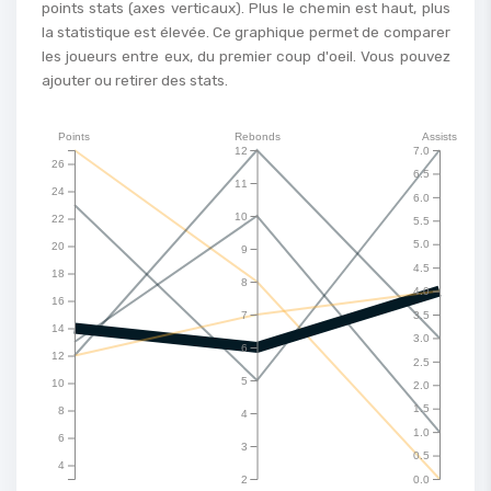
points stats (axes verticaux). Plus le chemin est haut, plus
la statistique est élevée. Ce graphique permet de comparer
les joueurs entre eux, du premier coup d'oeil. Vous pouvez
ajouter ou retirer des stats.
Points
Rebonds
Assists
12
7.0
26
6.5
11
24
6.0
10
22
5.5
5.0
20
9
4.5
18
8
4.0
16
7
3.5
14
3.0
6
12
2.5
5
10
2.0
1.5
8
4
1.0
6
3
0.5
4
2
0.0