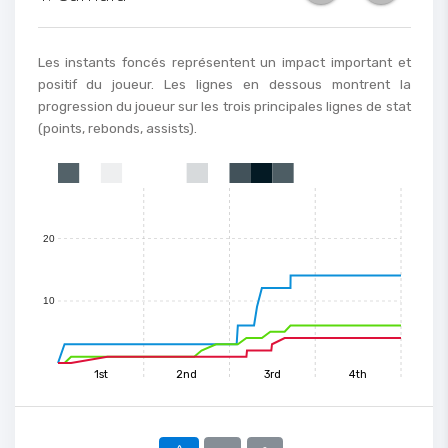
50
Les instants foncés représentent un impact important et
positif du joueur. Les lignes en dessous montrent la
progression du joueur sur les trois principales lignes de stat
40
(points, rebonds, assists).
30
0
1
2
3
4
5
6
7
8
9
10
11
12
13
14
15
20
10
1st
2nd
3rd
4th