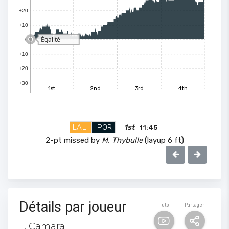
+20
+10
Égalité
0
+10
+20
+30
1st
2nd
3rd
4th
100
LAL
POR
1st
11:45
90
2-pt missed by
M. Thybulle
(layup 6 ft)
80
70
Détails par joueur
Tuto
Partager
60
T. Camara