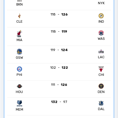
NYK
BKN
118
-
126
CLE
IND
118
-
119
WAS
MIA
119
-
124
LAC
GSW
102
-
122
PHI
CHI
111
-
126
HOU
DEN
132
-
97
DAL
MEM