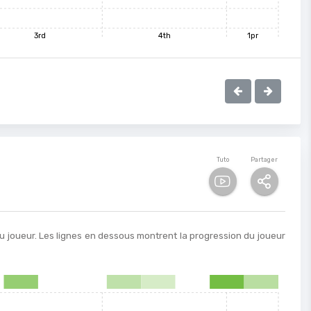
3rd
4th
1pr
Tuto
Partager
u joueur. Les lignes en dessous montrent la progression du joueur
8
9
10
11
12
13
14
15