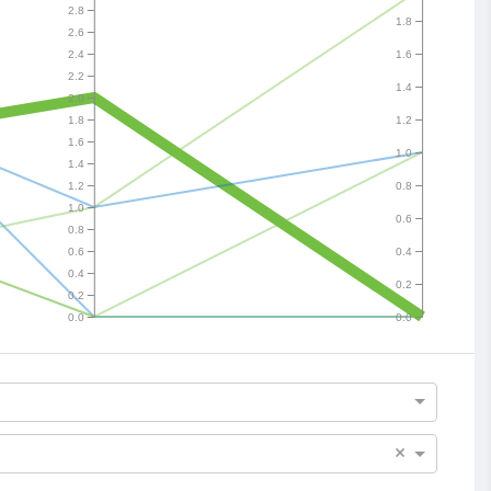
2.8
1.8
2.6
2.4
1.6
2.2
1.4
2.0
1.8
1.2
1.6
1.0
1.4
1.2
0.8
1.0
0.6
0.8
0.6
0.4
0.4
0.2
0.2
0.0
0.0
×