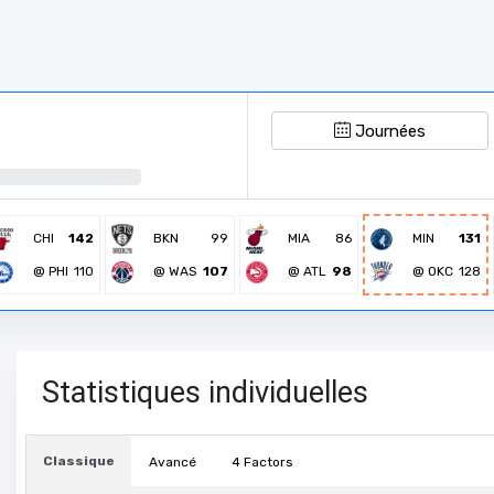
Journées
CHI
142
BKN
99
MIA
86
MIN
131
@ PHI
110
@ WAS
107
@ ATL
98
@ OKC
128
Statistiques individuelles
Classique
Avancé
4 Factors