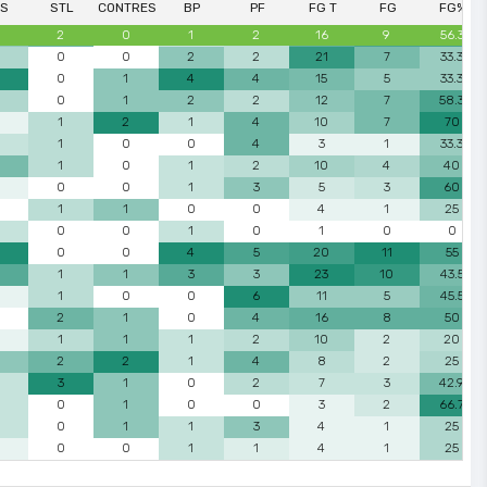
DS
STL
CONTRES
BP
PF
FG T
FG
FG%
2
0
1
2
16
9
56.3
0
0
2
2
21
7
33.3
0
1
4
4
15
5
33.3
0
1
2
2
12
7
58.3
1
2
1
4
10
7
70
1
0
0
4
3
1
33.3
1
0
1
2
10
4
40
0
0
1
3
5
3
60
1
1
0
0
4
1
25
0
0
1
0
1
0
0
0
0
4
5
20
11
55
1
1
3
3
23
10
43.5
1
0
0
6
11
5
45.5
2
1
0
4
16
8
50
1
1
1
2
10
2
20
2
2
1
4
8
2
25
3
1
0
2
7
3
42.9
0
1
0
0
3
2
66.7
0
1
1
3
4
1
25
0
0
1
1
4
1
25