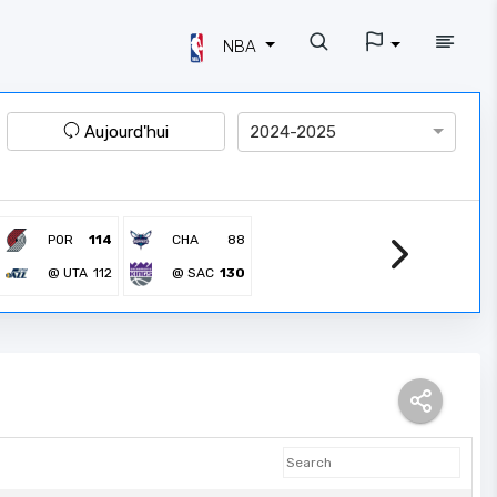
NBA
Aujourd'hui
2024-2025
POR
114
CHA
88
@ UTA
112
@ SAC
130