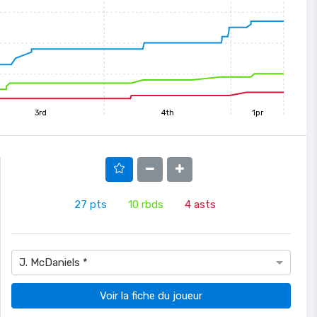
3rd
4th
1pr
27
pts
10
rbds
4
asts
J. McDaniels *
Voir la fiche du joueur