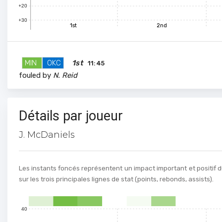
+20
+30
1st
2nd
MIN
OKC
1st
11:45
fouled by
N. Reid
100
90
Détails par joueur
80
J. McDaniels
70
60
Les instants foncés représentent un impact important et positif d
sur les trois principales lignes de stat (points, rebonds, assists).
50
40
0
1
2
3
4
5
6
7