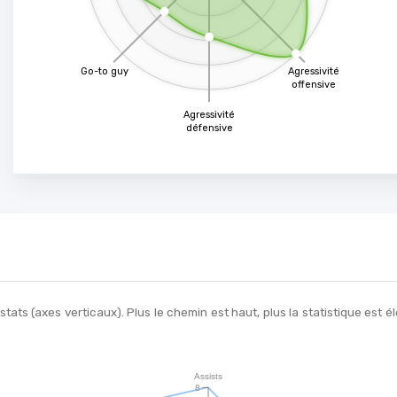
Go-to guy
Agressivité
offensive
Agressivité
défensive
ats (axes verticaux). Plus le chemin est haut, plus la statistique est
Assists
8