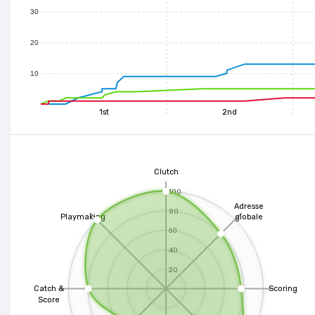
30
20
10
1st
2nd
Clutch
100
Adresse
80
Playmaking
globale
60
40
20
Catch &
Scoring
Score