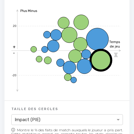
Plus Minus
20
Temps
+
de jeu
-

-20
TAILLE DES CERCLES
Impact (PIE)
Montre le % des faits de match auxquels le joueur a pris part.
Cette statistique prend en compte toutes les stats classiques,