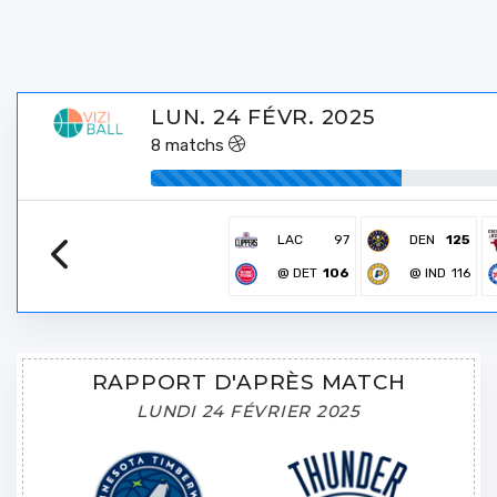
LUN. 24 FÉVR. 2025
8
matchs
LAC
97
DEN
125
@ DET
106
@ IND
116
RAPPORT D'APRÈS MATCH
LUNDI 24 FÉVRIER 2025