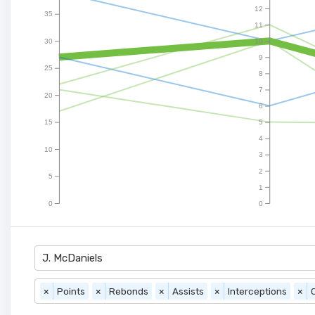
12
35
11
30
10
9
25
8
7
20
6
15
5
4
10
3
2
5
1
0
0
J. McDaniels
×
Points
×
Rebonds
×
Assists
×
Interceptions
×