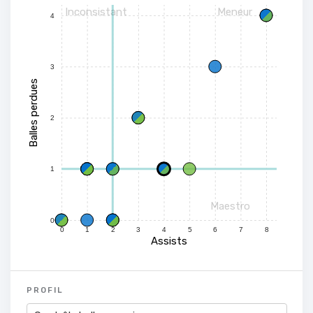
Inconsistant
Meneur
4
3
Balles perdues
2
1
Maestro
0
0
1
2
3
4
5
6
7
8
Assists
PROFIL