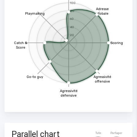
100
Adresse
80
Playmaking
globale
60
40
20
Catch &
Scoring
Score
Go-to guy
Agressivité
offensive
Agressivité
défensive
Parallel chart
Tuto
Partager