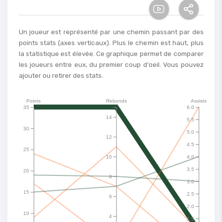
Un joueur est représenté par une chemin passant par des
points stats (axes verticaux). Plus le chemin est haut, plus
la statistique est élevée. Ce graphique permet de comparer
les joueurs entre eux, du premier coup d'oeil. Vous pouvez
ajouter ou retirer des stats.
Points
Rebonds
Assists
35
6.0
14
5.5
30
5.0
12
4.5
25
10
4.0
3.5
20
8
3.0
15
2.5
6
2.0
10
4
1.5