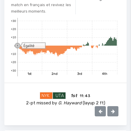
match en français et revivez les
meilleurs moments.
+30
+20
+10
Égalité
0
+10
+20
+30
1st
2nd
3rd
4th
NYK
UTA
1st
11:43
2-pt missed by
G. Hayward
(layup 2 ft)