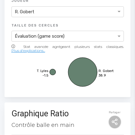
JOUEUR
R. Gobert
TAILLE DES CERCLES
Évaluation (game score)
Plus d'explications...
T. Lyles
R. Gobert
-1.5
38.9
Graphique Ratio
Partager
Contrôle balle en main