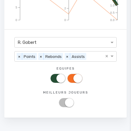
1.0
5
2
0.5
0
0
0.0
R. Gobert
×
×
Points
×
Rebonds
×
Assists
EQUIPES
MEILLEURS JOUEURS