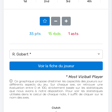
1st
2nd
3rd
4th
35
pts
15
rbds
1
asts
R. Gobert *
Voir la fiche du joueur
* Most Viziball Player
Ce graphique propose d'estimer les capacités des joueurs sur
différents aspects du jeu. Sur chaque axe, on retrouve une
évaluation entre 0 et 100, strictement basée sur les statistiques
que nous avons à notre disposition. Pour voir les statistiques
utilisées dans le calcul de chaque note, il suffit de cliquer sur le
nom des axes.
Clutch