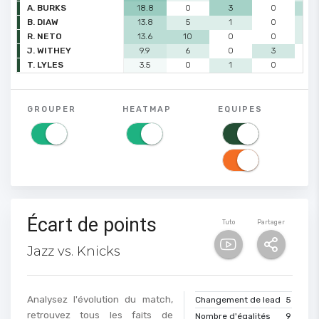
A. BURKS
18.8
0
3
0
2
B. DIAW
13.8
5
1
0
1
R. NETO
13.6
10
0
0
1
J. WITHEY
9.9
6
0
3
0
T. LYLES
3.5
0
1
0
0
GROUPER
HEATMAP
EQUIPES
Écart de points
Tuto
Partager
Jazz vs. Knicks
Analysez l'évolution du match,
Changement de lead
5
retrouvez tous les faits de
Nombre d'égalités
9