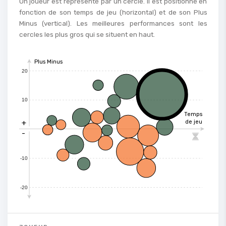
Un joueur est représenté par un cercle. Il est positionné en
fonction de son temps de jeu (horizontal) et de son Plus
Minus (vertical). Les meilleures performances sont les
cercles les plus gros qui se situent en haut.
Plus Minus
20
10
Temps
+
de jeu
-

-10
-20