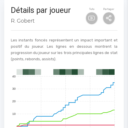
100
Détails par joueur
Tuto
Partager
90
R. Gobert
80
70
Les instants foncés représentent un impact important et
positif du joueur. Les lignes en dessous montrent la
60
progression du joueur sur les trois principales lignes de stat
(points, rebonds, assists).
50
40
0
1
2
3
4
5
6
7
8
9
10
11
12
13
14
15
30
20
10